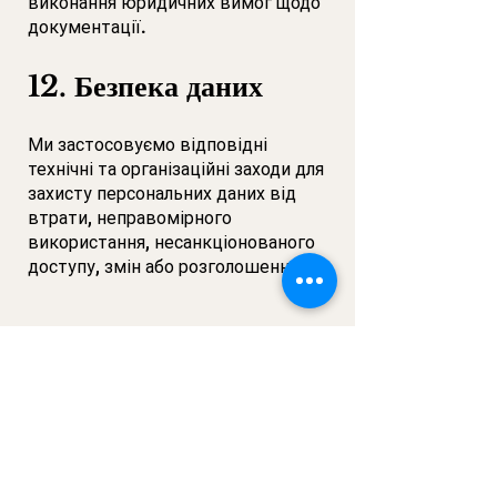
виконання юридичних вимог щодо
документації.
12. Безпека даних
Ми застосовуємо відповідні
технічні та організаційні заходи для
захисту персональних даних від
втрати, неправомірного
використання, несанкціонованого
доступу, змін або розголошення.
13. Права осіб, яких
стосуються дані
Відповідно до чинного
законодавства про захист даних,
особи можуть мати, зокрема, такі