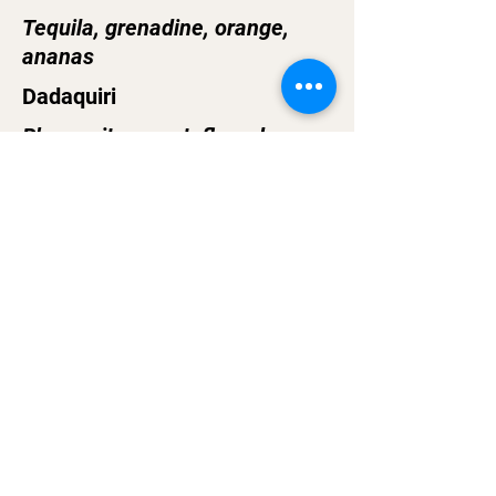
Tequila, grenadine, orange,
ananas
Dadaquiri
Rhum, citron vert, fleur de
sureau
Dada Pimms
Pimm’s, ginger ale, fruits,
concombre
Découvrir nos cocktails
Suivez-nous sur Instagram
@dadabarzurich