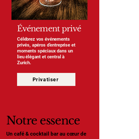
Événement privé
Célébrez vos événements
privés, apéros d’entreprise et
moments spéciaux dans un
lieu élégant et central à
Zurich.
Privatiser
Notre essence
Un café & cocktail bar au cœur de