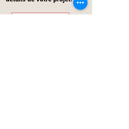
Nous Contacter
Dada Bar
Limmatquai 136, 8001 Zürich
(+41)
44 254 60 00
Zürich, Suisse
© 2026 by Dada Bar
Sunset Drinks dans la vieille ville de