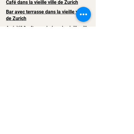
Café dans la vieille ville de Zurich
Bar avec terrasse dans la vieille ville
de Zurich
Apéritif & afterwork dans la vieille ville
de Zurich
Bar & Café in Niederdorf Zurich
Street Parade 2026
Mentions légales
Contactez-nous
Politique de confidentialité
Paramètres des cookies