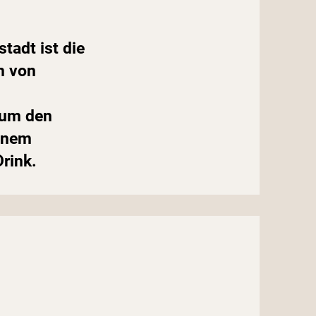
tadt ist die
n von
, um den
einem
Drink.