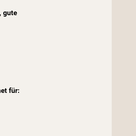
, gute
t für: