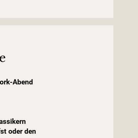
e
rwork-Abend
assikern
fst oder den