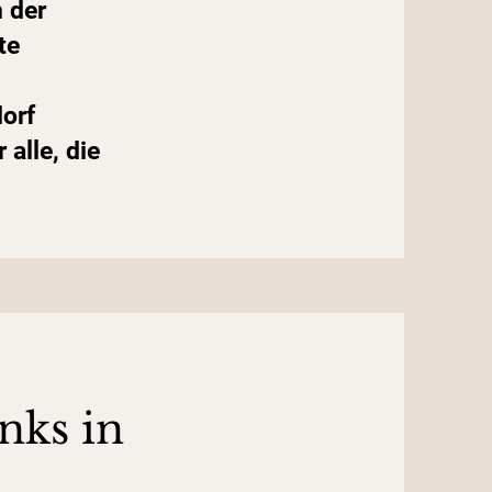
n der
te
orf
alle, die
.
nks in