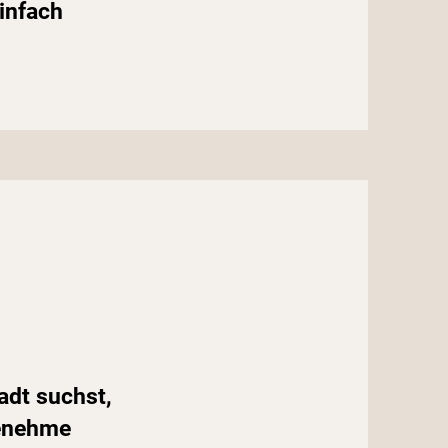
einfach
adt suchst,
genehme