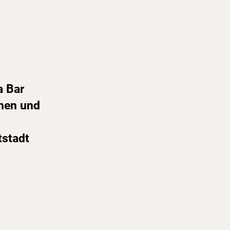
a Bar
nnen und
tstadt