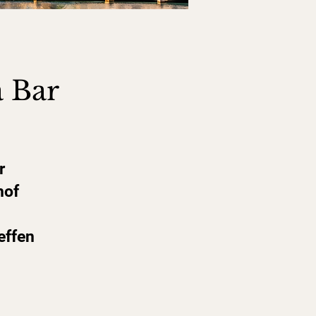
a Bar
r
hof
effen