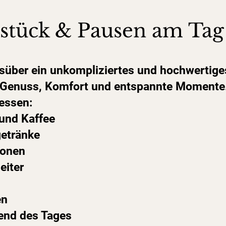
hstück & Pausen am Tag
gsüber ein unkompliziertes und hochwertige
f Genuss, Komfort und entspannte Momente
essen:
und Kaffee
getränke
ionen
eiter
en
end des Tages