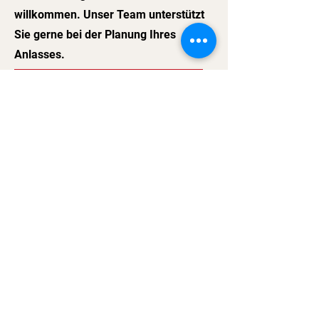
willkommen. Unser Team unterstützt
Sie gerne bei der Planung Ihres
Anlasses.
Unsere Drinks Entdecken
Dadabar
Limmatquai 136, 8001 Zürich
(+41) 44 254 60 00
Zürich, Switzerland