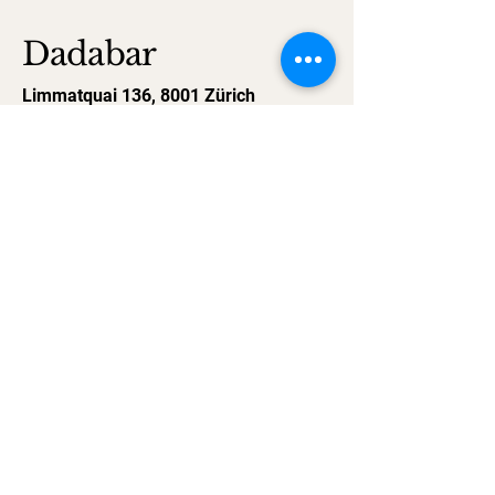
Dadabar
Limmatquai 136, 8001 Zürich
(+41) 44 254 60 00
Zürich, Switzerland
© 2026 by Dada Bar
Sunset Drinks in der Zürcher Altstadt
Café in der Zürcher Altstadt
Bar mit Terrasse in der Zürcher
Altstadt