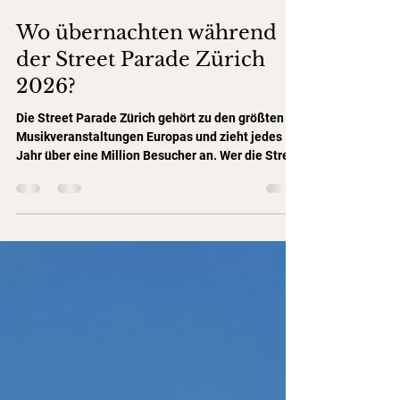
15. Juli
2 Min. Lesezeit
Wo übernachten während
der Street Parade Zürich
2026?
Die Street Parade Zürich gehört zu den größten
Musikveranstaltungen Europas und zieht jedes
Jahr über eine Million Besucher an. Wer die Street
Parade 2026 besuchen möchte, sollte seine
Unterkunft frühzeitig buchen. Planen Sie Ihren
perfekten Street-Parade-Tag? Bevor Sie diesen
Guide lesen, empfehlen wir Ihnen unseren Street
Parade Zürich 2026 Guide. Dort finden Sie alles
Wichtige zur Planung Ihres Tages – inklusive
Paradestrecke, Zeitplan, praktischen Tipps, den
besten Treffp