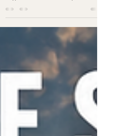
die Street Parade Zürich
Mit über einer Million Besuchern kann es während
der Street Parade schnell passieren, dass sich
Gruppen verlieren. Ein fester Treffpunkt macht
den Tag deutlich entspannter. Planen Sie Ihren
perfekten Street-Parade-Tag? Bevor Sie diesen
Guide lesen, empfehlen wir Ihnen unseren Street
Parade Zürich 2026 Guide. Dort finden Sie alles
Wichtige zur Planung Ihres Tages – inklusive
Paradestrecke, Zeitplan, praktischen Tipps, den
besten Treffpunkten, lokalen Empfehlungen und
Informati