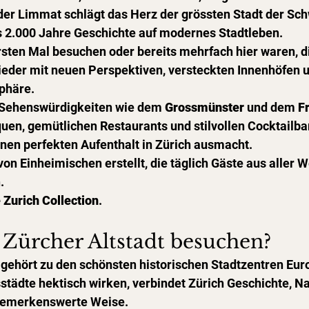
der Limmat schlägt das Herz der grössten Stadt der Sch
ls 2.000 Jahre Geschichte auf modernes Stadtleben.
sten Mal besuchen oder bereits mehrfach hier waren, di
eder mit neuen Perspektiven, versteckten Innenhöfen u
phäre.
Sehenswürdigkeiten wie dem 
Grossmünster
 und dem 
F
quen, gemütlichen Restaurants und stilvollen Cocktailbar
einen perfekten Aufenthalt in Zürich ausmacht.
on Einheimischen erstellt, die täglich Gäste aus aller W
.
 Zurich Collection
.
Zürcher Altstadt besuchen?
 gehört zu den schönsten historischen Stadtzentren Eur
tädte hektisch wirken, verbindet Zürich Geschichte, Na
 bemerkenswerte Weise.