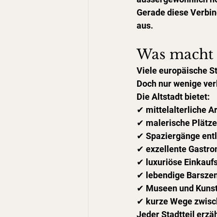
Gerade diese Verbin
aus.
Was macht d
Viele europäische St
Doch nur wenige ver
Die Altstadt bietet:
✔ mittelalterliche A
✔ malerische Plätze
✔ Spaziergänge ent
✔ exzellente Gastr
✔ luxuriöse Einkauf
✔ lebendige Barsze
✔ Museen und Kunst
✔ kurze Wege zwisc
Jeder Stadtteil erzä