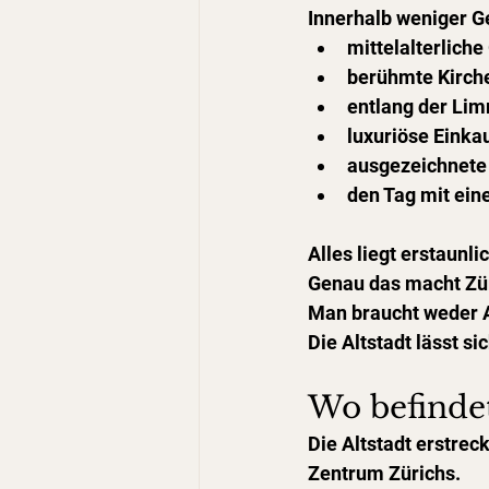
Innerhalb weniger G
mittelalterlich
berühmte Kirch
entlang der Li
luxuriöse Einka
ausgezeichnete
den Tag mit ein
Alles liegt erstaunli
Genau das macht Zü
Man braucht weder A
Die Altstadt lässt si
Wo befindet
Die Altstadt erstreck
Zentrum Zürichs.