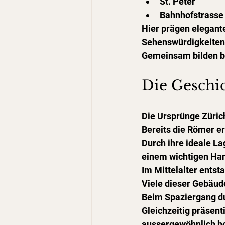
St. Peter
Bahnhofstrasse
Hier prägen elegant
Sehenswürdigkeiten 
Gemeinsam bilden be
Die Geschic
Die Ursprünge Züric
Bereits die Römer er
Durch ihre ideale La
einem wichtigen Ha
Im Mittelalter ents
Viele dieser Gebäude
Beim Spaziergang dur
Gleichzeitig präsent
aussergewöhnlich ho