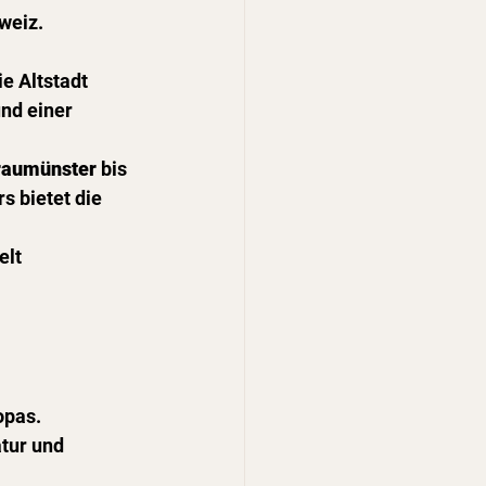
weiz.
e Altstadt 
nd einer 
raumünster
 bis 
s bietet die 
elt 
opas.
tur und 