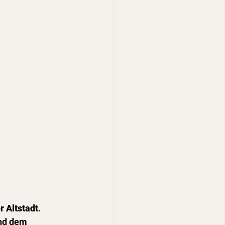
r Altstadt
.
nd dem 